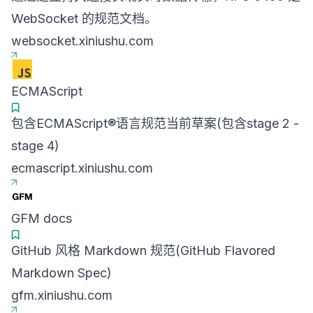
WebSocket 的规范文档。
websocket.xiniushu.com
ECMAScript
包含ECMAScript®语言规范当前草案(包含stage 2 -
stage 4)
ecmascript.xiniushu.com
GFM docs
GitHub 风格 Markdown 规范(GitHub Flavored
Markdown Spec)
gfm.xiniushu.com